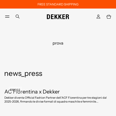
FREE STANDARD SHIPPING
Skip to main content
Skip to footer content
aria.label.btn.search
prova
news_press
PRESS
AC Fiorentina x Dekker
Dekker diventa Official Fashion Partner dell’ACF Fiorentina per tre stagioni dal
2025-2026, firmando le divise formali di squadra maschile e femminile...