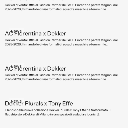
Dekker diventa Official Fashion Partner dell’ACF Fiorentina per tre stagioni dal
2025-2026, firmando le divise formali di squadra maschile e femminile...
NEWS
AC Fiorentina x Dekker
Dekker diventa Official Fashion Partner dell’ACF Fiorentina per tre stagioni dal
2025-2026, firmando le divise formali di squadra maschile e femminile...
NEWS
AC Fiorentina x Dekker
Dekker diventa Official Fashion Partner dell’ACF Fiorentina per tre stagioni dal
2025-2026, firmando le divise formali di squadra maschile e femminile...
NEWS
Dekker Plurals x Tony Effe
Il lancio della nuova collezione Dekker Plurals x Tony Effe ha trasformato il
flagship store Dekker di Milano in uno spazio di audacia e iconicità.