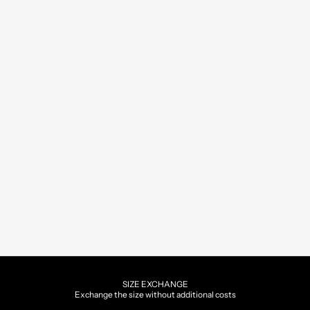
SIZE EXCHANGE
Exchange the size without additional costs