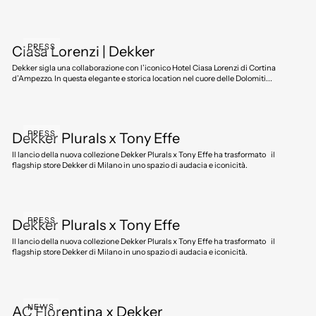
PRESS
Ciasa Lorenzi | Dekker
Dekker sigla una collaborazione con l’iconico Hotel Ciasa Lorenzi di Cortina
d’Ampezzo. In questa elegante e storica location nel cuore delle Dolomiti...
PRESS
Dekker Plurals x Tony Effe
Il lancio della nuova collezione Dekker Plurals x Tony Effe ha trasformato il
flagship store Dekker di Milano in uno spazio di audacia e iconicità.
PRESS
Dekker Plurals x Tony Effe
Il lancio della nuova collezione Dekker Plurals x Tony Effe ha trasformato il
flagship store Dekker di Milano in uno spazio di audacia e iconicità.
NEWS
AC Fiorentina x Dekker