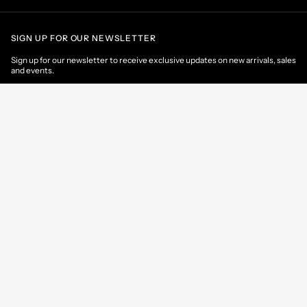
SIGN UP FOR OUR NEWSLETTER
Sign up for our newsletter to receive exclusive updates on new arrivals, sales
and events.
EMAIL
CONTACT US
CUSTOMER AREA
HELP & INFORMATIONS
Monaco
/
EN