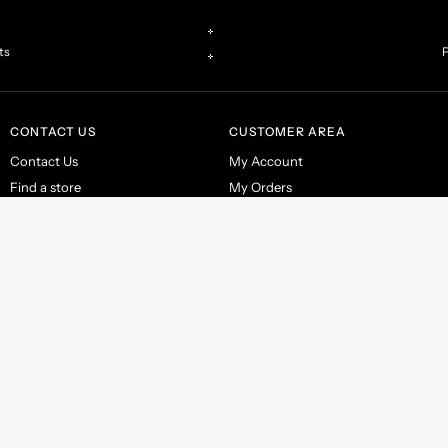
ts
P
CONTACT US
CUSTOMER AREA
Contact Us
My Account
Find a store
My Orders
Make a return
Italy P.IVA IT02263200467
Ter