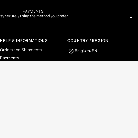
PAYMENTS
ay securely using the method you prefer
HELP & INFORMATIONS
COUNTRY / REGION
Orders and Shipments
Belgium
/
EN
Payments
Returns and Refunds
Instagram
Facebook
ms & Conditions
Terms of Sale
Privacy Policy
Cookie Policy
Cookies Preferences