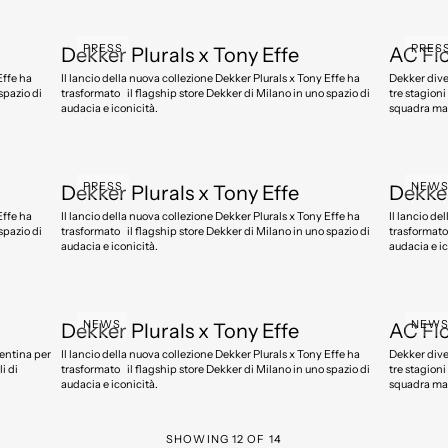
PRESS
PRES
Dekker Plurals x Tony Effe
AC Fio
Effe ha
Il lancio della nuova collezione Dekker Plurals x Tony Effe ha
Dekker diventa Official Fashion Partner dell’AC
spazio di
trasformato il flagship store Dekker di Milano in uno spazio di
tre stagion
audacia e iconicità.
squadra mas
PRESS
NEW
Dekker Plurals x Tony Effe
Dekker
Effe ha
Il lancio della nuova collezione Dekker Plurals x Tony Effe ha
Il lancio de
spazio di
trasformato il flagship store Dekker di Milano in uno spazio di
trasformato 
audacia e iconicità.
audacia e ic
NEWS
NEW
Dekker Plurals x Tony Effe
AC Fio
Il lancio della nuova collezione Dekker Plurals x Tony Effe ha
Dekker diventa Official Fashion Partner dell’AC
i di
trasformato il flagship store Dekker di Milano in uno spazio di
tre stagion
audacia e iconicità.
squadra mas
SHOWING
12
OF
14