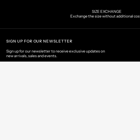
SIZE EXCHANGE
Exchange the size without additional cos
SIGN UP FOR OUR NEWSLETTER
Sign up for our newsletter to receive exclusive updates on
new arrivals, sales and events.
EMAIL
© 2026 Geo Spirit S.r.l. | Via Prov.le del Biagioni, 55 - 55011 Altopascio (LU) - 