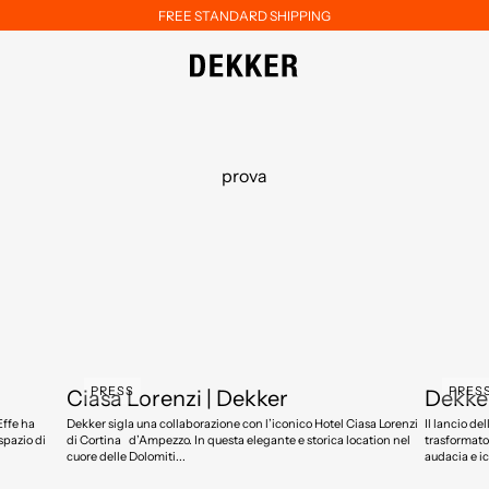
FREE STANDARD SHIPPING
prova
PRESS
PRES
Ciasa Lorenzi | Dekker
Dekker
Effe ha
Dekker sigla una collaborazione con l’iconico Hotel Ciasa Lorenzi
Il lancio de
spazio di
di Cortina d’Ampezzo. In questa elegante e storica location nel
trasformato 
cuore delle Dolomiti...
audacia e ic