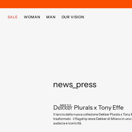
Skip to main content
Skip to footer content
SALE
WOMAN
MAN
OUR VISION
news_press
PRESS
Dekker Plurals x Tony Effe
Il lancio della nuova collezione Dekker Plurals x Tony 
trasformato il flagship store Dekker di Milano in uno 
audacia e iconicità.