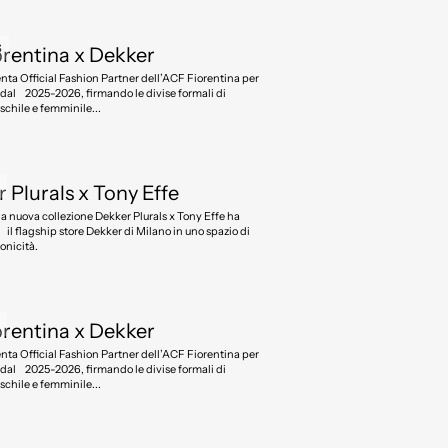
S
rentina x Dekker
F Fiorentina per
i dal 2025-2026, firmando le divise formali di
chile e femminile...
S
 Plurals x Tony Effe
lla nuova collezione Dekker Plurals x Tony Effe ha
il flagship store Dekker di Milano in uno spazio di
onicità.
S
rentina x Dekker
F Fiorentina per
i dal 2025-2026, firmando le divise formali di
chile e femminile...