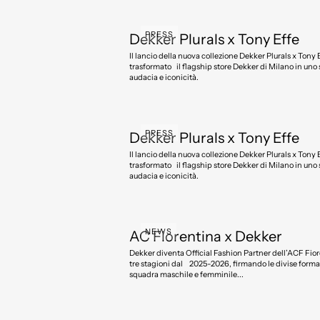
PRESS
Dekker Plurals x Tony Effe
Il lancio della nuova collezione Dekker Plurals x Tony 
trasformato il flagship store Dekker di Milano in uno 
audacia e iconicità.
PRESS
Dekker Plurals x Tony Effe
Il lancio della nuova collezione Dekker Plurals x Tony 
trasformato il flagship store Dekker di Milano in uno 
audacia e iconicità.
NEWS
AC Fiorentina x Dekker
Dekker diventa Official Fashion Partner dell’ACF Fiorentina per
tre stagioni dal 2025-2026, firmando le divise formal
squadra maschile e femminile...