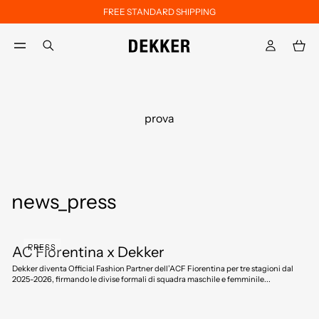
FREE STANDARD SHIPPING
Skip to main content
Skip to footer content
aria.label.btn.search
prova
news_press
PRESS
AC Fiorentina x Dekker
Dekker diventa Official Fashion Partner dell’ACF Fiorentina per tre stagioni dal
2025-2026, firmando le divise formali di squadra maschile e femminile...