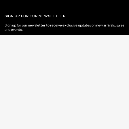
SIGN UP FOR OUR NEWSLETTER
Sign up for our newsletter to receive exclusive updates on new arrivals, sales
and events.
EMAIL
CONTACT US
CUSTOMER AREA
HELP & INFORMATIONS
Latvia
/
EN