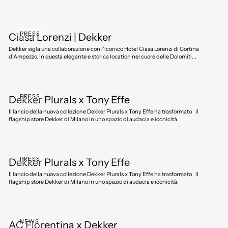
PRESS
Ciasa Lorenzi | Dekker
Dekker sigla una collaborazione con l’iconico Hotel Ciasa Lorenzi di Cortina
d’Ampezzo. In questa elegante e storica location nel cuore delle Dolomiti...
PRESS
Dekker Plurals x Tony Effe
Il lancio della nuova collezione Dekker Plurals x Tony Effe ha trasformato il
flagship store Dekker di Milano in uno spazio di audacia e iconicità.
PRESS
Dekker Plurals x Tony Effe
Il lancio della nuova collezione Dekker Plurals x Tony Effe ha trasformato il
flagship store Dekker di Milano in uno spazio di audacia e iconicità.
NEWS
AC Fiorentina x Dekker