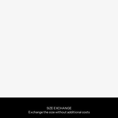
SIZE EXCHANGE
Exchange the size without additional costs