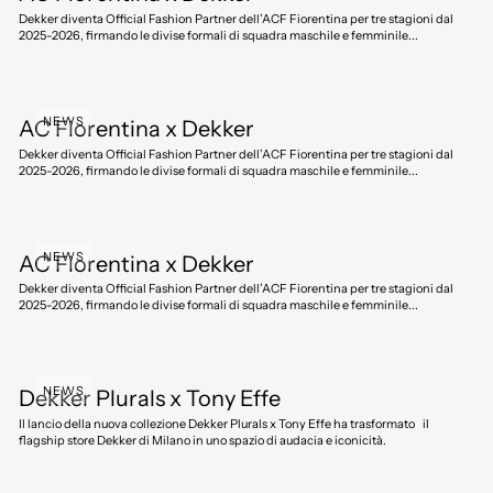
Dekker diventa Official Fashion Partner dell’ACF Fiorentina per tre stagioni dal
2025-2026, firmando le divise formali di squadra maschile e femminile...
NEWS
AC Fiorentina x Dekker
Dekker diventa Official Fashion Partner dell’ACF Fiorentina per tre stagioni dal
2025-2026, firmando le divise formali di squadra maschile e femminile...
NEWS
AC Fiorentina x Dekker
Dekker diventa Official Fashion Partner dell’ACF Fiorentina per tre stagioni dal
2025-2026, firmando le divise formali di squadra maschile e femminile...
NEWS
Dekker Plurals x Tony Effe
Il lancio della nuova collezione Dekker Plurals x Tony Effe ha trasformato il
flagship store Dekker di Milano in uno spazio di audacia e iconicità.