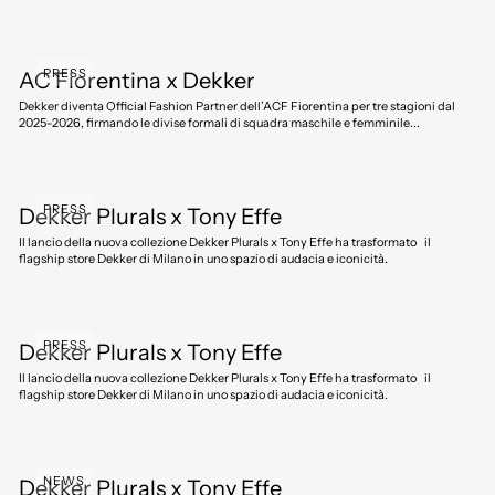
PRESS
AC Fiorentina x Dekker
Dekker diventa Official Fashion Partner dell’ACF Fiorentina per tre stagioni dal
2025-2026, firmando le divise formali di squadra maschile e femminile...
PRESS
Dekker Plurals x Tony Effe
Il lancio della nuova collezione Dekker Plurals x Tony Effe ha trasformato il
flagship store Dekker di Milano in uno spazio di audacia e iconicità.
PRESS
Dekker Plurals x Tony Effe
Il lancio della nuova collezione Dekker Plurals x Tony Effe ha trasformato il
flagship store Dekker di Milano in uno spazio di audacia e iconicità.
NEWS
Dekker Plurals x Tony Effe