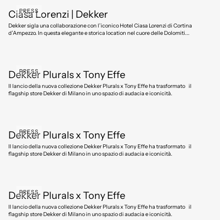
PRESS
Ciasa Lorenzi | Dekker
Dekker sigla una collaborazione con l’iconico Hotel Ciasa Lorenzi di Cortina
d’Ampezzo. In questa elegante e storica location nel cuore delle Dolomiti...
PRESS
Dekker Plurals x Tony Effe
Il lancio della nuova collezione Dekker Plurals x Tony Effe ha trasformato il
flagship store Dekker di Milano in uno spazio di audacia e iconicità.
PRESS
Dekker Plurals x Tony Effe
Il lancio della nuova collezione Dekker Plurals x Tony Effe ha trasformato il
flagship store Dekker di Milano in uno spazio di audacia e iconicità.
PRESS
Dekker Plurals x Tony Effe
Il lancio della nuova collezione Dekker Plurals x Tony Effe ha trasformato il
flagship store Dekker di Milano in uno spazio di audacia e iconicità.