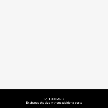
SIZE EXCHANGE
Exchange the size without additional costs