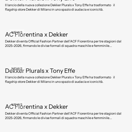
Il lancio della nuova collezione Dekker Plurals x Tony Effe ha trasformato il
flagship store Dekker di Milano in uno spazio di audacia e iconicità.
NEWS
AC Fiorentina x Dekker
Dekker diventa Official Fashion Partner dell’ACF Fiorentina per tre stagioni dal
2025-2026, firmando le divise formali di squadra maschile e femminile...
NEWS
Dekker Plurals x Tony Effe
Il lancio della nuova collezione Dekker Plurals x Tony Effe ha trasformato il
flagship store Dekker di Milano in uno spazio di audacia e iconicità.
NEWS
AC Fiorentina x Dekker
Dekker diventa Official Fashion Partner dell’ACF Fiorentina per tre stagioni dal
2025-2026, firmando le divise formali di squadra maschile e femminile...