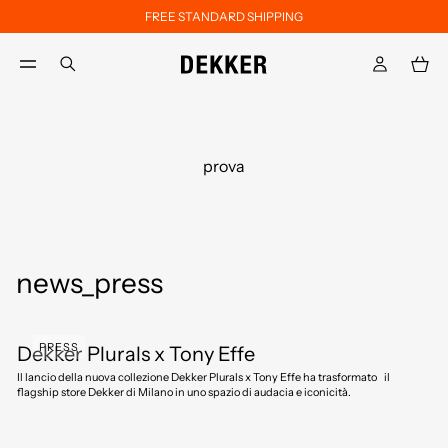
FREE STANDARD SHIPPING
Skip to main content
Skip to footer content
aria.label.btn.search
prova
news_press
PRESS
Dekker Plurals x Tony Effe
Il lancio della nuova collezione Dekker Plurals x Tony Effe ha trasformato il
flagship store Dekker di Milano in uno spazio di audacia e iconicità.