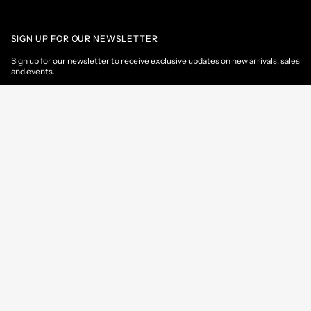
SIGN UP FOR OUR NEWSLETTER
Sign up for our newsletter to receive exclusive updates on new arrivals, sales
and events.
EMAIL
CONTACT US
CUSTOMER AREA
HELP & INFORMATIONS
France
/
EN