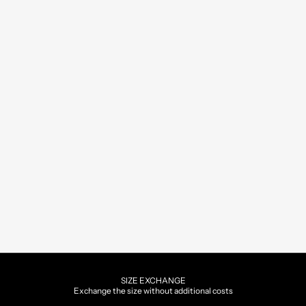
SIZE EXCHANGE
Exchange the size without additional costs