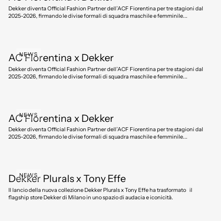
Dekker diventa Official Fashion Partner dell’ACF Fiorentina per tre stagioni dal
2025-2026, firmando le divise formali di squadra maschile e femminile...
NEWS
AC Fiorentina x Dekker
Dekker diventa Official Fashion Partner dell’ACF Fiorentina per tre stagioni dal
2025-2026, firmando le divise formali di squadra maschile e femminile...
NEWS
AC Fiorentina x Dekker
Dekker diventa Official Fashion Partner dell’ACF Fiorentina per tre stagioni dal
2025-2026, firmando le divise formali di squadra maschile e femminile...
NEWS
Dekker Plurals x Tony Effe
Il lancio della nuova collezione Dekker Plurals x Tony Effe ha trasformato il
flagship store Dekker di Milano in uno spazio di audacia e iconicità.