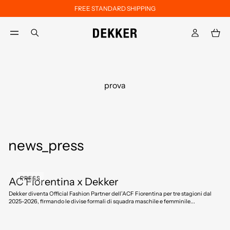
FREE STANDARD SHIPPING
Skip to main content
Skip to footer content
aria.label.btn.search
prova
news_press
PRESS
AC Fiorentina x Dekker
Dekker diventa Official Fashion Partner dell’ACF Fiorentina per tre stagioni dal
2025-2026, firmando le divise formali di squadra maschile e femminile...