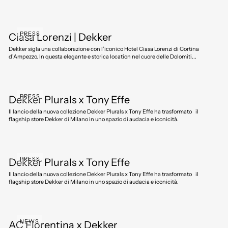
PRESS
Ciasa Lorenzi | Dekker
Dekker sigla una collaborazione con l’iconico Hotel Ciasa Lorenzi di Cortina
d’Ampezzo. In questa elegante e storica location nel cuore delle Dolomiti...
PRESS
Dekker Plurals x Tony Effe
Il lancio della nuova collezione Dekker Plurals x Tony Effe ha trasformato il
flagship store Dekker di Milano in uno spazio di audacia e iconicità.
PRESS
Dekker Plurals x Tony Effe
Il lancio della nuova collezione Dekker Plurals x Tony Effe ha trasformato il
flagship store Dekker di Milano in uno spazio di audacia e iconicità.
NEWS
AC Fiorentina x Dekker