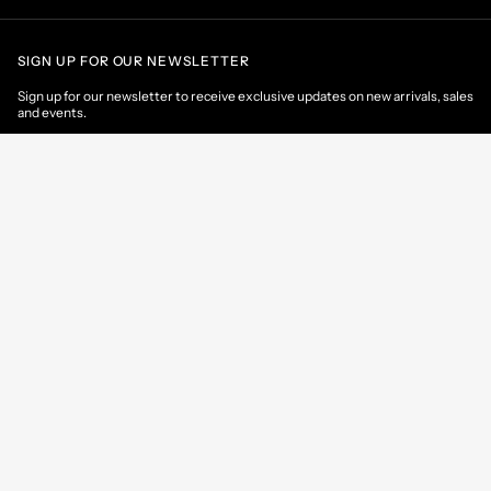
SIGN UP FOR OUR NEWSLETTER
Sign up for our newsletter to receive exclusive updates on new arrivals, sales
and events.
EMAIL
CONTACT US
CUSTOMER AREA
HELP & INFORMATIONS
Croatia
/
EN