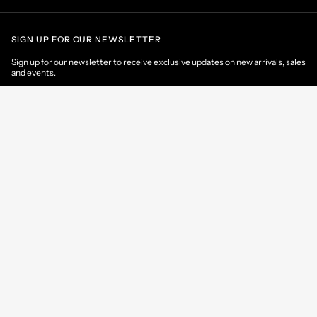
SIGN UP FOR OUR NEWSLETTER
Sign up for our newsletter to receive exclusive updates on new arrivals, sales
and events.
EMAIL
CONTACT US
CUSTOMER AREA
HELP & INFORMATIONS
Estonia
/
EN