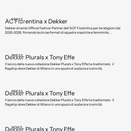
PRESS
AC Fiorentina x Dekker
Dekker diventa Official Fashion Partner dell’ACF Fiorentina per tre stagioni dal
2025-2026, firmando le divise formali di squadra maschile e femminile...
PRESS
Dekker Plurals x Tony Effe
Il lancio della nuova collezione Dekker Plurals x Tony Effe ha trasformato il
flagship store Dekker di Milano in uno spazio di audacia e iconicità.
PRESS
Dekker Plurals x Tony Effe
Il lancio della nuova collezione Dekker Plurals x Tony Effe ha trasformato il
flagship store Dekker di Milano in uno spazio di audacia e iconicità.
NEWS
Dekker Plurals x Tony Effe