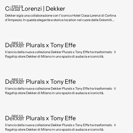
PRESS
Ciasa Lorenzi | Dekker
Dekker sigla una collaborazione con l’iconico Hotel Ciasa Lorenzi di Cortina
d’Ampezzo. In questa elegante e storica location nel cuore delle Dolomiti...
PRESS
Dekker Plurals x Tony Effe
Il lancio della nuova collezione Dekker Plurals x Tony Effe ha trasformato il
flagship store Dekker di Milano in uno spazio di audacia e iconicità.
PRESS
Dekker Plurals x Tony Effe
Il lancio della nuova collezione Dekker Plurals x Tony Effe ha trasformato il
flagship store Dekker di Milano in uno spazio di audacia e iconicità.
PRESS
Dekker Plurals x Tony Effe
Il lancio della nuova collezione Dekker Plurals x Tony Effe ha trasformato il
flagship store Dekker di Milano in uno spazio di audacia e iconicità.