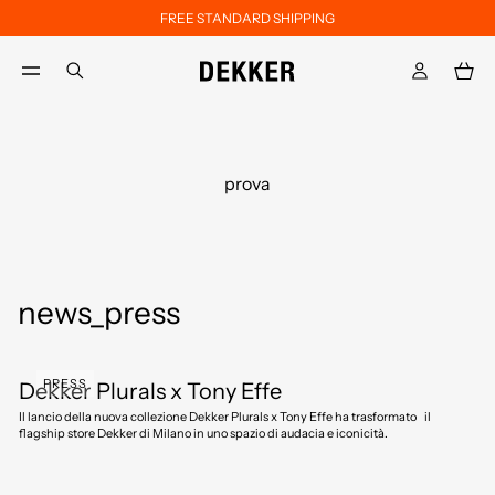
FREE STANDARD SHIPPING
Skip to main content
Skip to footer content
aria.label.btn.search
prova
news_press
PRESS
Dekker Plurals x Tony Effe
Il lancio della nuova collezione Dekker Plurals x Tony Effe ha trasformato il
flagship store Dekker di Milano in uno spazio di audacia e iconicità.