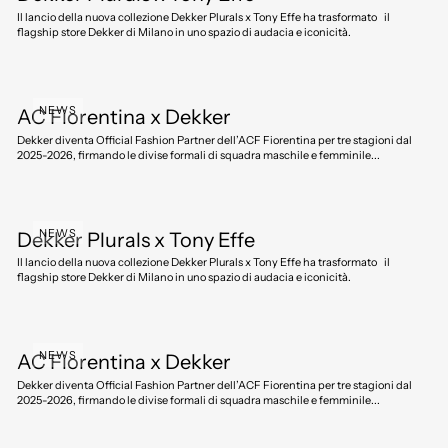
Il lancio della nuova collezione Dekker Plurals x Tony Effe ha trasformato il
flagship store Dekker di Milano in uno spazio di audacia e iconicità.
NEWS
AC Fiorentina x Dekker
Dekker diventa Official Fashion Partner dell’ACF Fiorentina per tre stagioni dal
2025-2026, firmando le divise formali di squadra maschile e femminile...
NEWS
Dekker Plurals x Tony Effe
Il lancio della nuova collezione Dekker Plurals x Tony Effe ha trasformato il
flagship store Dekker di Milano in uno spazio di audacia e iconicità.
NEWS
AC Fiorentina x Dekker
Dekker diventa Official Fashion Partner dell’ACF Fiorentina per tre stagioni dal
2025-2026, firmando le divise formali di squadra maschile e femminile...