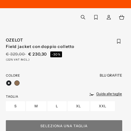
Torna a Il mio account
aria.label.btn.search
OZELOT
Field jacket con doppio colletto
PREZZO RIDOTTO DA
A
€ 329,00
€ 230,30
-30%
(22% VAT INCL.)
BLU GRAFITE
COLORE
selezionato
Guida alle taglie
TAGLIA
S
M
L
XL
XXL
SELEZIONA UNA TAGLIA