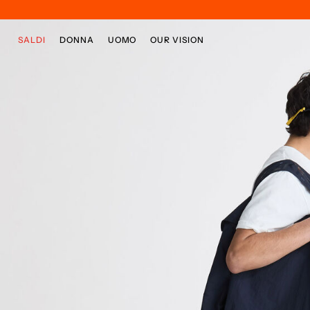
Passa al contenuto principale
Passa al contenuto a piè di pagina
SALDI
DONNA
UOMO
OUR VISION