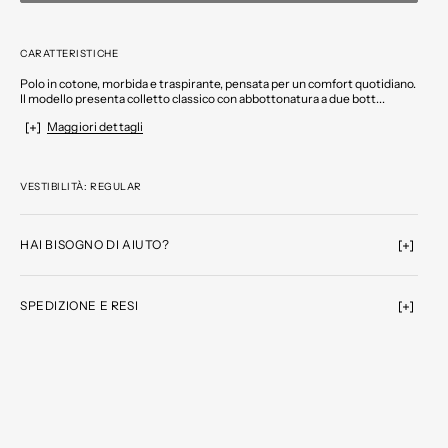
CARATTERISTICHE
Polo in cotone, morbida e traspirante, pensata per un comfort quotidiano.
Il modello presenta colletto classico con abbottonatura a due bott...
Maggiori dettagli
VESTIBILITÀ: REGULAR
HAI BISOGNO DI AIUTO?
SPEDIZIONE E RESI