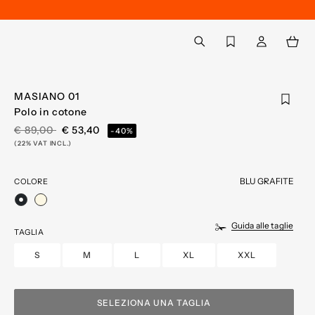
Torna a Il mio account
aria.label.btn.search
MASIANO 01
Polo in cotone
PREZZO RIDOTTO DA
A
€ 89,00
€ 53,40
-40%
(22% VAT INCL.)
BLU GRAFITE
COLORE
selezionato
Guida alle taglie
TAGLIA
S
M
L
XL
XXL
SELEZIONA UNA TAGLIA