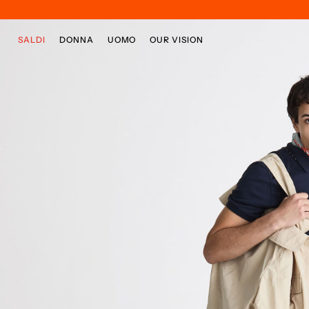
Passa al contenuto principale
Passa al contenuto a piè di pagina
SALDI
DONNA
UOMO
OUR VISION