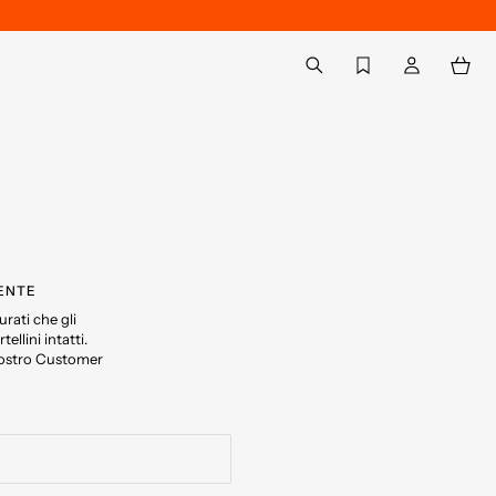
Torna a Il mio account
aria.label.btn.search
RENTE
rati che gli
ellini intatti.
 nostro Customer