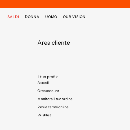
Passa al contenuto principale
Passa al contenuto a piè di pagina
SALDI
DONNA
UOMO
OUR VISION
Area cliente
Il tuo profilo
Accedi
Crea account
Monitora il tuo ordine
Resi e cambi online
Wishlist