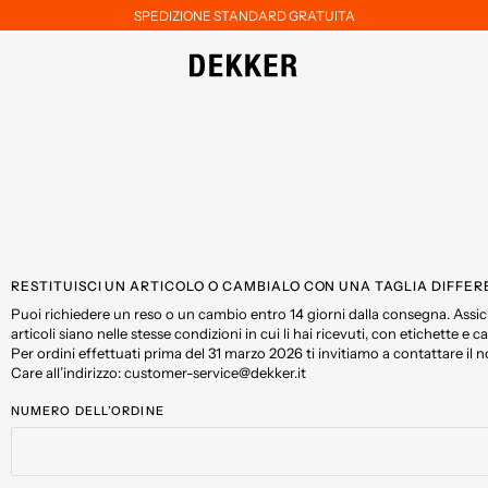
SPEDIZIONE STANDARD GRATUITA
RESTITUISCI UN ARTICOLO O CAMBIALO CON UNA TAGLIA DIFFE
Puoi richiedere un reso o un cambio entro 14 giorni dalla consegna. Assicu
articoli siano nelle stesse condizioni in cui li hai ricevuti, con etichette e cart
Per ordini effettuati prima del 31 marzo 2026 ti invitiamo a contattare il
Care all’indirizzo: customer-service@dekker.it
NUMERO DELL’ORDINE