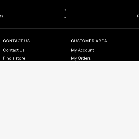
ts
P
CONTACT US
CUSTOMER AREA
Contact Us
My Account
Find a store
My Orders
Make a return
Italy P.IVA IT02263200467
Ter