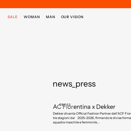
Skip to main content
Skip to footer content
SALE
WOMAN
MAN
OUR VISION
news_press
PRESS
AC Fiorentina x Dekker
Dekker diventa Official Fashion Partner dell’ACF Fiorentina per
tre stagioni dal 2025-2026, firmando le divise formal
squadra maschile e femminile...