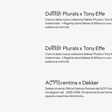
PRESS
Dekker Plurals x Tony Effe
Il lancio della nuova collezione Dekker Plurals x Tony 
trasformato il flagship store Dekker di Milano in uno 
audacia e iconicità.
PRESS
Dekker Plurals x Tony Effe
Il lancio della nuova collezione Dekker Plurals x Tony 
trasformato il flagship store Dekker di Milano in uno 
audacia e iconicità.
NEWS
AC Fiorentina x Dekker
Dekker diventa Official Fashion Partner dell’ACF Fiorentina per
tre stagioni dal 2025-2026, firmando le divise formal
squadra maschile e femminile...