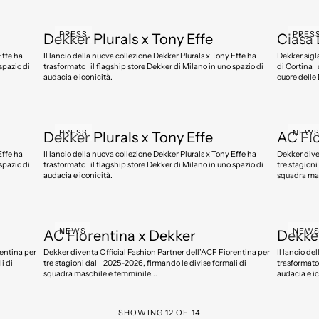
PRESS
PRES
Dekker Plurals x Tony Effe
Ciasa 
Effe ha
Il lancio della nuova collezione Dekker Plurals x Tony Effe ha
Dekker sigl
spazio di
trasformato il flagship store Dekker di Milano in uno spazio di
di Cortina 
audacia e iconicità.
cuore delle 
PRESS
NEW
Dekker Plurals x Tony Effe
AC Fio
Effe ha
Il lancio della nuova collezione Dekker Plurals x Tony Effe ha
Dekker diventa Official Fashion Partner dell’AC
spazio di
trasformato il flagship store Dekker di Milano in uno spazio di
tre stagion
audacia e iconicità.
squadra mas
NEWS
NEW
AC Fiorentina x Dekker
Dekker
Dekker diventa Official Fashion Partner dell’ACF Fiorentina per
Il lancio de
i di
tre stagioni dal 2025-2026, firmando le divise formali di
trasformato 
squadra maschile e femminile...
audacia e ic
SHOWING
12
OF
14