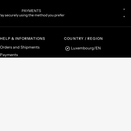
PAYMENTS
ay securely using the method you prefer
HELP & INFORMATIONS
COUNTRY / REGION
Orders and Shipments
Luxembourg
/
EN
Payments
Returns and Refunds
Instagram
Facebook
ms & Conditions
Terms of Sale
Privacy Policy
Cookie Policy
Cookies Preferences