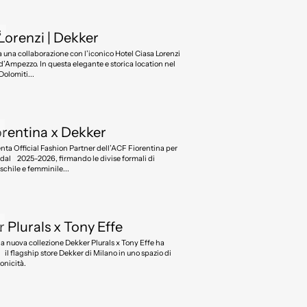
S
Lorenzi | Dekker
a una collaborazione con l’iconico Hotel Ciasa Lorenzi
d’Ampezzo. In questa elegante e storica location nel
Dolomiti...
S
rentina x Dekker
F Fiorentina per
i dal 2025-2026, firmando le divise formali di
chile e femminile...
S
 Plurals x Tony Effe
lla nuova collezione Dekker Plurals x Tony Effe ha
il flagship store Dekker di Milano in uno spazio di
onicità.