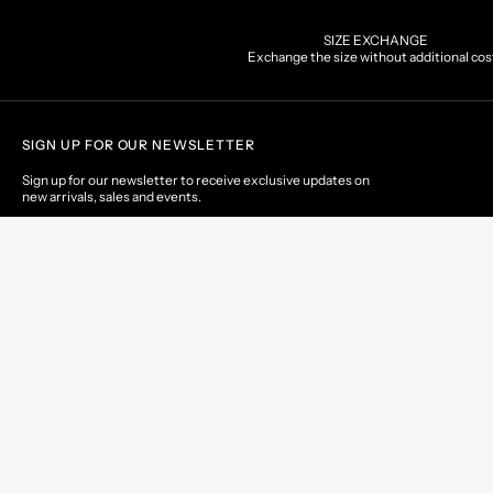
SIZE EXCHANGE
Exchange the size without additional cos
SIGN UP FOR OUR NEWSLETTER
Sign up for our newsletter to receive exclusive updates on
new arrivals, sales and events.
EMAIL
© 2026 Geo Spirit S.r.l. | Via Prov.le del Biagioni, 55 - 55011 Altopascio (LU) - 