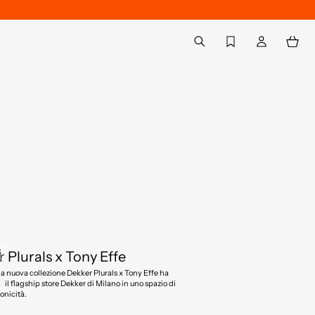
Back to My Account
aria.label.btn.search
S
 Plurals x Tony Effe
lla nuova collezione Dekker Plurals x Tony Effe ha
il flagship store Dekker di Milano in uno spazio di
onicità.