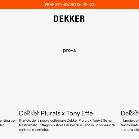
FREE STANDARD SHIPPING
prova
PRESS
PRES
Dekker Plurals x Tony Effe
Dekker
Il lancio della nuova collezione Dekker Plurals x Tony Effe ha
Il lancio de
i di
trasformato il flagship store Dekker di Milano in uno spazio di
trasformato 
audacia e iconicità.
audacia e ic