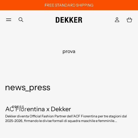
FREE STANDARD SHIPPING
Skip to main content
Skip to footer content
aria.label.btn.search
prova
news_press
PRESS
AC Fiorentina x Dekker
Dekker diventa Official Fashion Partner dell’ACF Fiorentina per tre stagioni dal
2025-2026, firmando le divise formali di squadra maschile e femminile...