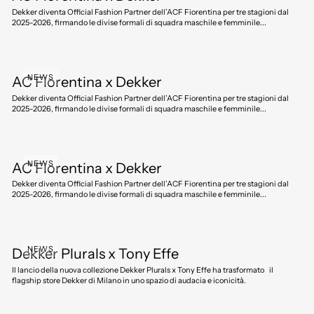
Dekker diventa Official Fashion Partner dell’ACF Fiorentina per tre stagioni dal
2025-2026, firmando le divise formali di squadra maschile e femminile...
NEWS
AC Fiorentina x Dekker
Dekker diventa Official Fashion Partner dell’ACF Fiorentina per tre stagioni dal
2025-2026, firmando le divise formali di squadra maschile e femminile...
NEWS
AC Fiorentina x Dekker
Dekker diventa Official Fashion Partner dell’ACF Fiorentina per tre stagioni dal
2025-2026, firmando le divise formali di squadra maschile e femminile...
NEWS
Dekker Plurals x Tony Effe
Il lancio della nuova collezione Dekker Plurals x Tony Effe ha trasformato il
flagship store Dekker di Milano in uno spazio di audacia e iconicità.