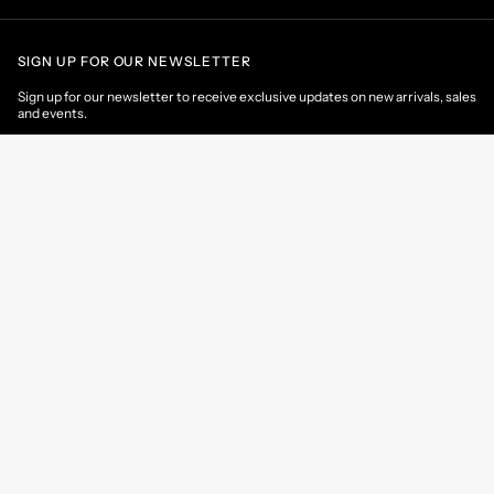
SIGN UP FOR OUR NEWSLETTER
Sign up for our newsletter to receive exclusive updates on new arrivals, sales
and events.
EMAIL
CONTACT US
CUSTOMER AREA
HELP & INFORMATIONS
Spain
/
EN