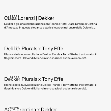
PRESS
Ciasa Lorenzi | Dekker
Dekker sigla una collaborazione con l’iconico Hotel Ciasa Lorenzi di Cortina
d’Ampezzo. In questa elegante e storica location nel cuore delle Dolomiti...
PRESS
Dekker Plurals x Tony Effe
Il lancio della nuova collezione Dekker Plurals x Tony Effe ha trasformato il
flagship store Dekker di Milano in uno spazio di audacia e iconicità.
PRESS
Dekker Plurals x Tony Effe
Il lancio della nuova collezione Dekker Plurals x Tony Effe ha trasformato il
flagship store Dekker di Milano in uno spazio di audacia e iconicità.
NEWS
AC Fiorentina x Dekker