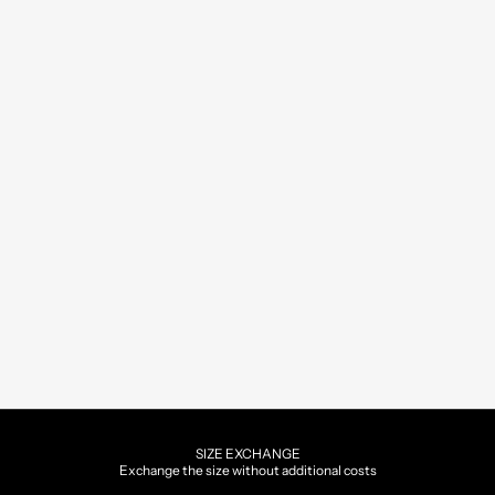
SIZE EXCHANGE
Exchange the size without additional costs