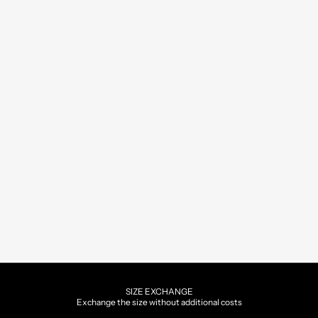
SIZE EXCHANGE
Exchange the size without additional costs