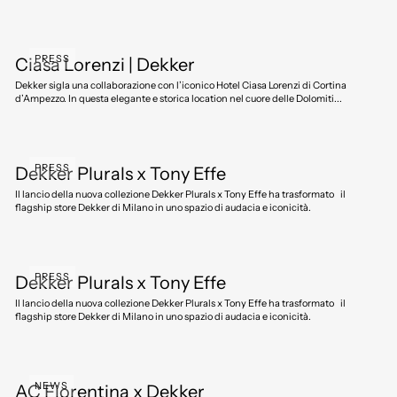
PRESS
Ciasa Lorenzi | Dekker
Dekker sigla una collaborazione con l’iconico Hotel Ciasa Lorenzi di Cortina
d’Ampezzo. In questa elegante e storica location nel cuore delle Dolomiti...
PRESS
Dekker Plurals x Tony Effe
Il lancio della nuova collezione Dekker Plurals x Tony Effe ha trasformato il
flagship store Dekker di Milano in uno spazio di audacia e iconicità.
PRESS
Dekker Plurals x Tony Effe
Il lancio della nuova collezione Dekker Plurals x Tony Effe ha trasformato il
flagship store Dekker di Milano in uno spazio di audacia e iconicità.
NEWS
AC Fiorentina x Dekker