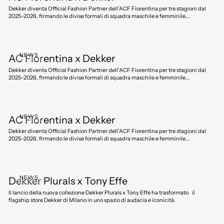
Dekker diventa Official Fashion Partner dell’ACF Fiorentina per tre stagioni dal
2025-2026, firmando le divise formali di squadra maschile e femminile...
NEWS
AC Fiorentina x Dekker
Dekker diventa Official Fashion Partner dell’ACF Fiorentina per tre stagioni dal
2025-2026, firmando le divise formali di squadra maschile e femminile...
NEWS
AC Fiorentina x Dekker
Dekker diventa Official Fashion Partner dell’ACF Fiorentina per tre stagioni dal
2025-2026, firmando le divise formali di squadra maschile e femminile...
NEWS
Dekker Plurals x Tony Effe
Il lancio della nuova collezione Dekker Plurals x Tony Effe ha trasformato il
flagship store Dekker di Milano in uno spazio di audacia e iconicità.