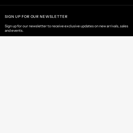
SIGN UP FOR OUR NEWSLETTER
Sign up for our newsletter to receive exclusive updates on new arrivals, sales
and events.
EMAIL
CONTACT US
CUSTOMER AREA
HELP & INFORMATIONS
Slovakia
/
EN