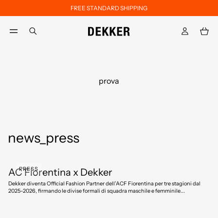
FREE STANDARD SHIPPING
Skip to main content
Skip to footer content
aria.label.btn.search
prova
news_press
PRESS
AC Fiorentina x Dekker
Dekker diventa Official Fashion Partner dell’ACF Fiorentina per tre stagioni dal
2025-2026, firmando le divise formali di squadra maschile e femminile...